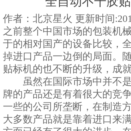
全自动不干胶贴
作者：北京星火 更新时间:2012-
之前整个中国市场的包装机
于的相对国产的设备比较，
掉进口产品一边倒的局面。
贴标机
的也不断的升级，成
虽然在国际市场中并不是
牌的产品还是有着很大的竞
一些的公司所垄断，在制造
大多数产品就是靠着进口来