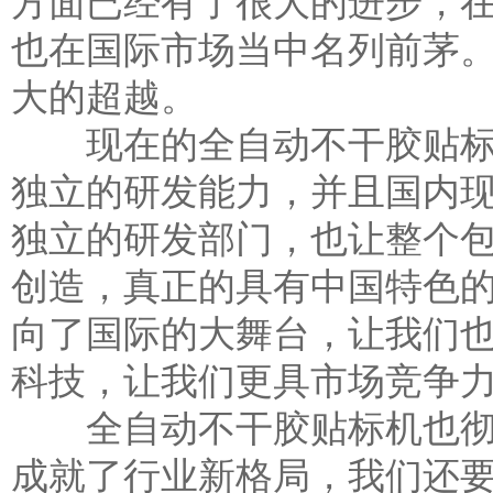
方面已经有了很大的进步，
也在国际市场当中名列前茅
大的超越。
现在的
全自动不干胶贴
独立的研发能力，并且国内
独立的研发部门，也让整个
创造，真正的具有中国特色
向了国际的大舞台，让我们
科技，让我们更具市场竞争
全自动不干胶贴标机
也
成就了行业新格局，我们还