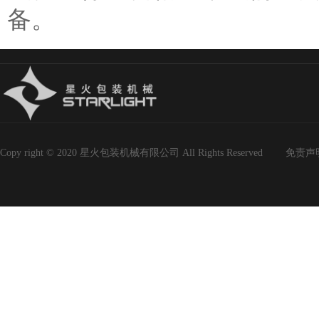
备。
Copy right © 2020 星火包装机械有限公司 All Rights Reserved
免责声