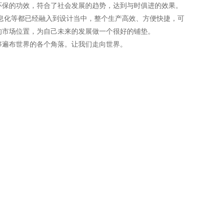
环保的功效，符合了社会发展的趋势，达到与时俱进的效果。
化等都已经融入到设计当中，整个生产高效、方便快捷，可
的市场位置，为自己未来的发展做一个很好的铺垫。
够遍布世界的各个角落。让我们走向世界。