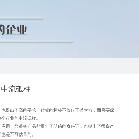
为中流砥柱
机
也提出了高的要求，贴标的标签不仅仅平整大方，而且要保
整个行业的中流砥柱。
应用，给很多产品都提出了明确的身份证，也贴出了很多产
景也是不可估量的。