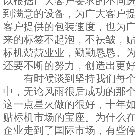
以根据广大客户要求的不同
到满意的设备，为广大客户
客户提供的包装速度，也为
来的标签不起泡，不祛皱，
标机兢兢业业，勤勤恳恳。
还要不断的努力，创造出更
有时候谈到坚持我们每个
中，无论风雨很后成功的那
这一点星火做的很好，十年
贴标机
市场的宝座。为什么
企业走到了国际市场，有些