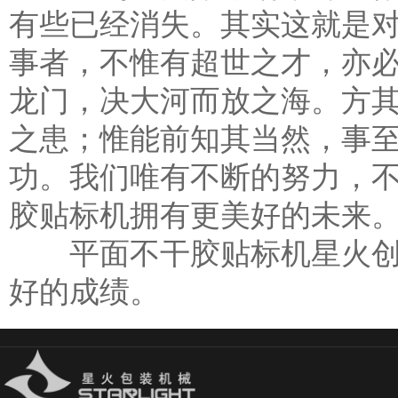
有些已经消失。其实这就是
事者，不惟有超世之才，亦
龙门，决大河而放之海。方
之患；惟能前知其当然，事
功。我们唯有不断的努力，
胶贴标机拥有更美好的未来
平面不干胶贴标机星火创
好的成绩。