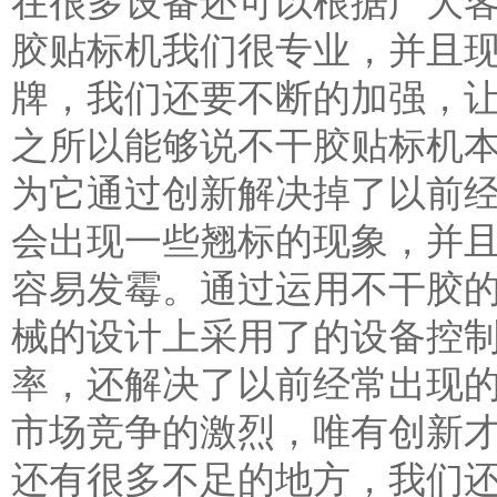
在很多设备还可以根据广大
胶贴标机我们很专业，并且
牌，我们还要不断的加强，
之所以能够说
不干胶贴标机
为它通过创新解决掉了以前
会出现一些翘标的现象，并
容易发霉。通过运用不干胶
械的设计上采用了的设备控
率，还解决了以前经常出现
市场竞争的激烈，唯有创新
还有很多不足的地方，我们